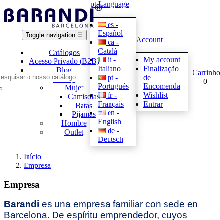
pt
Language
es -
Español
Toggle navigation
☰
Account
ca -
Català
Catálogos
it -
My account
Acesso Privado (B2B)
Italiano
Finalização
Blog
Carrinho
pt -
de
E-shop
0
Portugués
Encomenda
Mujer
fr -
Wishlist
Camisolas
Français
Entrar
Batas
en -
Pijamas
English
Hombre
de -
Outlet
Deutsch
Início
Empresa
Empresa
Barandi
es una empresa familiar con sede en
Barcelona. De espíritu emprendedor, cuyos