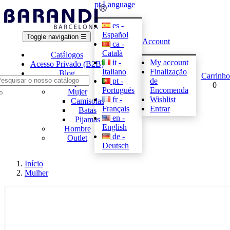
pt
Language
es -
Español
Toggle navigation
☰
Account
ca -
Català
Catálogos
it -
My account
Acesso Privado (B2B)
Italiano
Finalização
Blog
Carrinho
pt -
de
E-shop
0
Portugués
Encomenda
Mujer
fr -
Wishlist
Camisolas
Français
Entrar
Batas
en -
Pijamas
English
Hombre
de -
Outlet
Deutsch
Início
Mulher