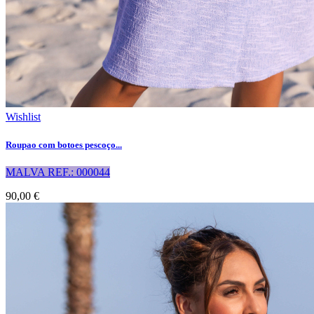
Wishlist
Roupao com botoes pescoço...
MALVA REF.: 000044
90,00 €