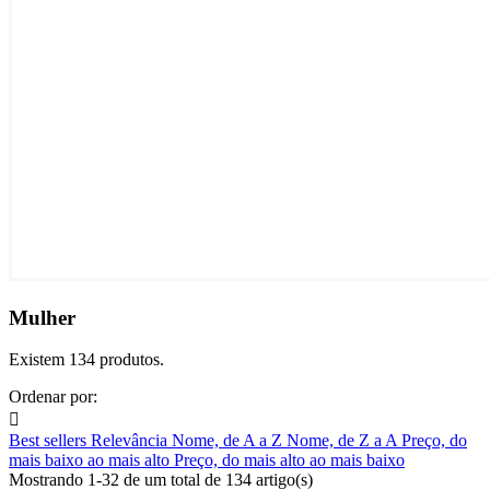
Mulher
Existem 134 produtos.
Ordenar por:

Best sellers
Relevância
Nome, de A a Z
Nome, de Z a A
Preço, do
mais baixo ao mais alto
Preço, do mais alto ao mais baixo
Mostrando 1-32 de um total de 134 artigo(s)