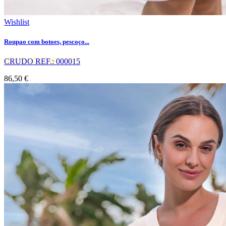
Wishlist
Roupao com botoes, pescoço...
CRUDO REF.: 000015
86,50 €