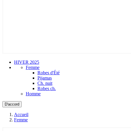
HIVER 2025
Femme
Robes d'Été
Pijamas
Ch. nuit
Robes ch.
Homme
D'accord
Accueil
Femme