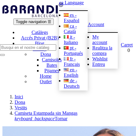
ca
Language
es -
Español
Toggle navigation
☰
Account
ca -
Català
Catàlegs
it -
My
Accés Privat (B2B)
Italiano
account
Blog
Carret
pt -
Realitza la
E-shop
0
Portugués
compra
Dona
fr -
Wishlist
Camisoles
Français
Entreu
Bates
en -
Pijames
English
Home
de -
Outlet
Deutsch
Inici
Dona
Vestits
Camiseta Estampada sin Mangas
keyboard_backspace
Tornar