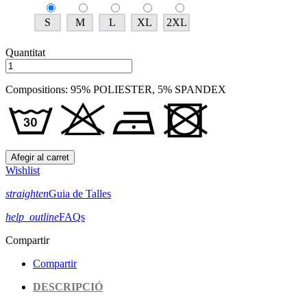
S
M
L
XL
2XL
Quantitat
Compositions: 95% POLIESTER, 5% SPANDEX
Afegir al carret
Wishlist
straighten
Guia de Talles
help_outline
FAQs
Compartir
Compartir
DESCRIPCIÓ