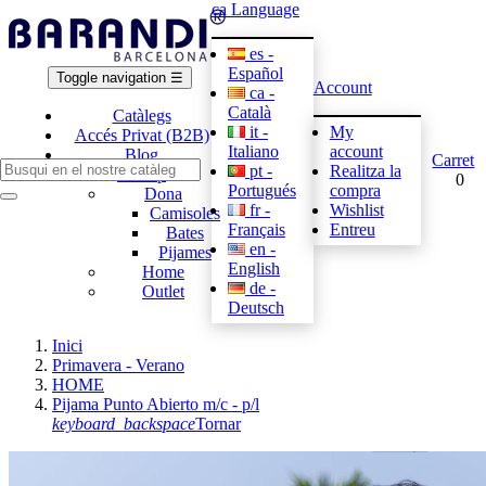
ca
Language
es -
Español
Toggle navigation
☰
Account
ca -
Català
Catàlegs
it -
My
Accés Privat (B2B)
Italiano
account
Blog
Carret
pt -
Realitza la
E-shop
0
Portugués
compra
Dona
fr -
Wishlist
Camisoles
Français
Entreu
Bates
en -
Pijames
English
Home
de -
Outlet
Deutsch
Inici
Primavera - Verano
HOME
Pijama Punto Abierto m/c - p/l
keyboard_backspace
Tornar