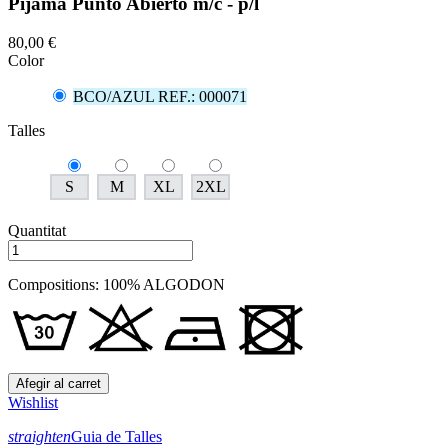
Pijama Punto Abierto m/c - p/l
80,00 €
Color
BCO/AZUL REF.: 000071
Talles
S
M
XL
2XL
Quantitat
Compositions: 100% ALGODON
Afegir al carret
Wishlist
straighten
Guia de Talles