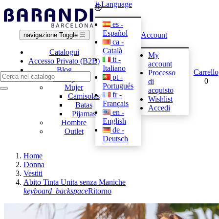
it
Language
es -
Español
Account
navigazione Toggle
☰
ca -
Català
Catalogui
My
it -
Accesso Privato (B2B)
account
Italiano
Blog
Carrello
Processo
pt -
E-shop
0
di
Portugués
Mujer
acquisto
fr -
Camisolas
Wishlist
Français
Batas
Accedi
en -
Pijamas
English
Hombre
de -
Outlet
Deutsch
Home
Donna
Vestiti
Abito Tinta Unita senza Maniche
keyboard_backspace
Ritorno