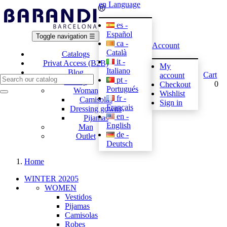
en
Language
es -
Español
Toggle navigation
☰
ca -
Account
Català
Catalogs
it -
Privat Access (B2B)
My
Italiano
Blog
Cart
account
pt -
E-shop
0
Checkout
Portugués
Woman
Wishlist
fr -
Camisolas
Sign in
Français
Dressing gowns
en -
Pijamas
English
Man
de -
Outlet
Deutsch
Home
WINTER 20205
WOMEN
Vestidos
Pijamas
Camisolas
Robes